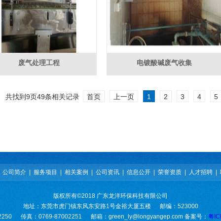
废气处理工程
电镀酸碱废气收集
共找到
9
页
49
条相关记录
首页
上一页
1
2
3
4
5
|
公司简介
|
服务项目
|
相关案例
|
公司资讯
|
信息公开
|
荣誉资质
|
人才招聘
|
版权所有©2018 广东龙洋环保科技有限公司
地址：东莞市虎门镇东风东安路1号金裕大厦五楼 邮编：523000
2250 传真：0769-87002251 邮箱：green_ly@longyangep.com 备案号：
粤IC