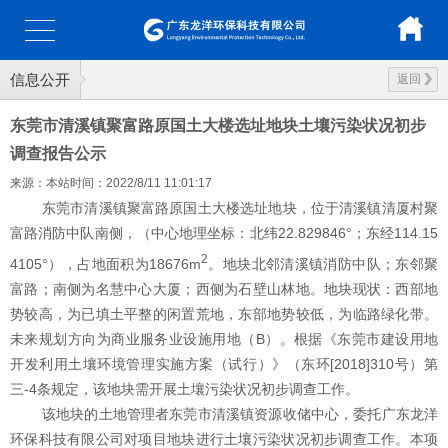
信息公开
返回
东莞市清溪镇聚富路原国土大楼选址地块土壤污染状况初步
调查报告公示
来源：本站
时间：2022/8/11 11:01:17
东莞市清溪镇聚富路原国土大楼选址地块
，位于
清溪镇清厦村聚
富路消防中队南侧
，（中心地理坐标：北纬
2
2.829846
°
；东经
114.15
2
410
5
°
），占地面积为
18676
m
。
地块北
邻清溪镇消防中队
；东
邻聚
富路
；南侧为
名慧中心大厦
；西侧为
石壁山林地
。
地块现状：西部地
势较高，为已填土平整的闲置荒地，东部地势较低，为临路绿化带。
未来规划方向
为商业服务业设施用地（
B
）
。
根据
《东
莞市建设用地
开发利用土壤环境管理实施方案（试行）》（东环
[
2018
]
310
号）
第
三
-
4
条
规定
，该地块需开展
土壤污染状况
初步调查工作。
该地块的土地管理者东莞市清溪镇资源收储中心，委托广东龙洋
环保科技有限公司对项目地块进行土壤污染状况初步调查工作。本项