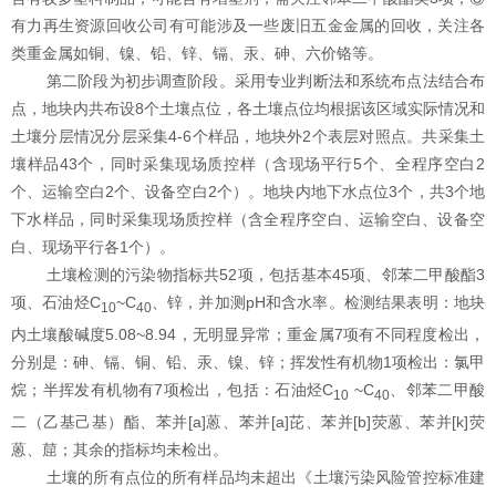
有力再生资源回收公司有可能涉及一些废旧五金金属的回收，关注各
类重金属如铜、镍、铅、锌、镉、汞、砷、六价铬等。
第二阶段
为初步调查阶段。采用专业判断法和系统布点法结合布
点，地块内共布设
8
个土壤点位，各土壤点位均根据该区域实际情况和
土壤分层情况分层采集
4-6
个样品，地块外
2
个表层对照点。共采集土
壤样品
43
个，同时采集现场质控样（含现场平行
5
个、全程序空白
2
个、
运输空白
2
个
、设备空白
2
个
）。地块内地下水点位
3
个，共
3
个地
下水样品，同时采集现场质控样（含全程序空白、运输空白、设备空
白、现场平行
各
1
个
）。
土壤检测的污染物指标
共
52
项，包括基本
45
项、邻苯二甲酸酯
3
项、石油烃
C
~C
、锌，并加测
pH
和含水率。
检测结果表明：
地块
10
40
内土壤酸碱度
5.08~8.94
，无明显异常；重金属
7
项有不同程度检出，
分别是：砷、镉、铜、铅、汞、镍、锌；
挥发性有机物
1
项检出：氯甲
烷；半挥发有机物有
7
项检出，包括：石油烃
C
~C
、邻苯二甲酸
10
40
二（乙基己基）酯、苯并[a]蒽、苯并[a]芘、苯并[b]荧蒽、苯并[k]荧
蒽、䓛；其余的指标均未检出。
土壤的所有点位的所有样品
均
未超出
《土壤污染风险管控标准建