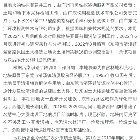
目地块的钻探和建井工作，由广州再勇钻探咨询服务有限公司负责；
土壤和地下水采样检测工作，由广东悦翔检测技术有限公司负责完
成；地下水的邻苯二甲酸酯类指标的采样和分析测试工作，由广东龙
汇环境检测技术有限公司负责。根据国家相关技术规范的要求，本司
于
20
22
年
6
月期间多次对目标地块开展前期污染识别工作
，
2022
年
6
月底
进行初步调查采样与分析测试，
2022
年
8
月
编写《东莞市清溪镇
聚富路原国土大楼选址地块土壤污染状况初步调查报告》，为该项目
地块后续开发利用提供依据。
根据污染识别阶段调查工作可知
：本地块原为自然林地和荒地，
地块原属于东莞市清溪镇清厦股份经济联合社，
1995
年收归国有后，
土地属于清溪镇政府储备用地，由东莞市清溪镇资源收储中心管理。
原计划建设清溪镇的城建国土大楼，后来国土大楼选址变更至聚富路
斜对面，本项目地块一直未开发建设，东部沿路区域作为绿化带用
地，西部荒地长期闲置。
2018
年
-2020
年期间，地块西部临时搭建了
名慧中心大厦建设工地的项目部临时板房，现已拆除。地块内历史至
今不涉及工业开发活动，也无污水处理厂、垃圾填埋场、垃圾焚烧
厂、危险废物及污泥处理处置等市政基础设施。
地块历史至今经过
2
次外来填土活动。第
1
次是
2010
年期间，来