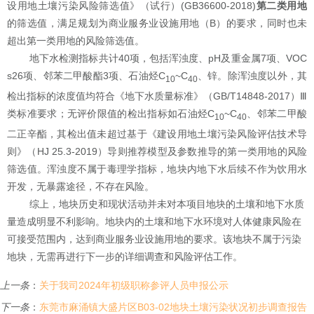
设用地土壤污染风险筛选值》（试行）
(GB36600-2018)
第
二
类用地
的
筛选值
，满足规划为商业服务业设施用地（
B
）的要求，同时也未
超出第一类用地的风险筛选值。
地下水
检测指标共计
40
项，
包括浑浊度、
pH
及重金属
7
项、
VOC
s26
项、邻苯二甲酸酯
3
项、石油烃
C
~C
、锌。
除浑浊度
以
外，其
10
40
检出指标的浓度值均符合《地下水质量标准》（
GB/T14848-2017
）
Ⅲ
类标准要求
；无评价限值的检出指标如石油烃
C
~C
、邻苯二甲酸
10
40
二正辛酯，其检出值未超过基于《建设用地土壤污染风险评估技术导
则》（
HJ 25.3-2019
）导则推荐模型及参数推导的第一类用地的风险
筛选值
。
浑浊度不属于毒理学指标，地块
内地下水
后续不作为饮用水
开发
，
无暴露途径，不存在风险。
综上，地块历史和现状活动并未对本项目地块的土壤和地下水质
量造成明显不利影响。地块内的土壤和地下水环境对人体健康风险在
可接受范围内，达到商业服务业设施用地的要求。该地块不属于污染
地块，无需再进行下一步的详细调查和风险评估工作。
上一条
：
关于我司2024年初级职称参评人员申报公示
下一条
：
东莞市麻涌镇大盛片区B03-02地块土壤污染状况初步调查报告