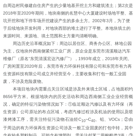
自周边村民修建自住房产生的少量地基开挖土方和建筑渣土；第
2
次是
2018
年至
2020
年期间，地块南侧的名慧中心大厦建设时场地平整、基
坑开挖和地下停车场开挖建设产生的多余土方。
2002
年
3
月，为了便
于后续地块开发利用，对地块西部的堆土进行了平整。本地块填土的
来源时间、来源地、填土范围和土方量均清晰明确。
周边历史沿革概况如下：周边以居住区、商务办公区、林地公园
为主，仅地块外西南侧紧邻工业厂房，原企业是东莞市清溪顺达汽车
维修厂（原名
“东莞清溪宏达汽修厂”），
1993
年成立，
2018
年关闭。
厂房闲置至
2020
年后，东莞市有力环保科技有限公司和东莞市有力再
生资源科技有限公司成立并经营至今，主要收集和打包一般工业固
废，不涉及危险废物。
本项目地块内需重点关注区域是涉及外来填土区域，占地面积约
8656
平方米。根据地
块内的历史活动和周边西南侧工业企业经营概
况
，确定的特征污染物情况如下：
①
临近顺达汽修以及有力环保（再
生资源）公司原址的布点区域，考虑汽修过程涉及机油的使用以及喷
漆烤漆工序，需关注特征污染物石油烃
C
~C
、铅、
VOCs
；
②由
10
40
于周边的有力环保再生资源公司涉及一般工业固废的打包中转，其中
含有较多塑料制品，可能含有增塑剂，需关注
邻苯二甲酸酯类
3
项；
③