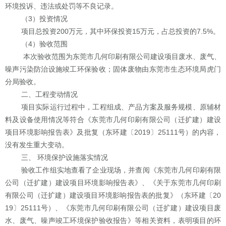
环境投诉、违法或处罚等不良记录
。
（
3
）投资情况
项目总投资
200
万元，其中环保投资
15
万元，占总投资的
7.5%
。
（
4
）验收范围
本次验收范围为东莞市几何印刷有限公司建设项目废水、废气、
噪声污染防治设施竣工环保验收；固体废物由东莞市生态环境局虎门
分局验收。
二、工程变动情况
项目实际运行过程中，工程组成、产品方案及服务规模、原辅材
料及设备使用情况等符合《东莞市几何印刷有限公司（迁扩建）建设
项目环境影响报告表》及批复（东环建〔
2019
〕
25111
号）的内容，
没有发生重大变动。
三、
环境保护设施落实情况
验收工作组实地查看了企业现场，并查阅《
东莞市几何印刷有限
公司（迁扩建）
建设项目环境影响报告表》、《关于
东莞市几何印刷
有限公司（迁扩建）
建设项目环境影响报告表的批复》（
东环建〔
20
19
〕
25111号
）、《
东莞市几何印刷有限公司（迁扩建）
建设项目废
水、废气、噪声竣工环境保护验收报告》等相关资料，表明项目的环