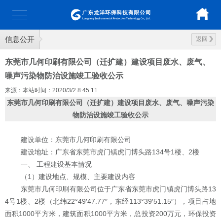
信息公开
返回
东莞市几何印刷有限公司（迁扩建）建设项目废水、废气、
噪声污染物防治设施竣工验收公示
来源：本站
时间：2020/3/2 8:45:11
东莞市几何印刷有限公司（迁扩建）
建设项目废水、废气、噪声
污染
物防治设施竣工验收公示
建设单位：
东莞市几何印刷有限公司
建设
地址：
广东省东莞市虎门镇虎门博头路
134
号
1
楼、
2
楼
一、
工程建设基本情况
（
1
）建设地点、规模、主要建设内容
东莞市几何印刷有限公司位于广东省东莞市虎门镇虎门博头路
13
4
号
1
楼、
2
楼（北纬
22
°
49
′
47.77
″，东经
113
°
39
′
51.15
″），项目占地
面积
1000
平方米，建筑面积
1000
平方米，总投资
200
万元，环保投资