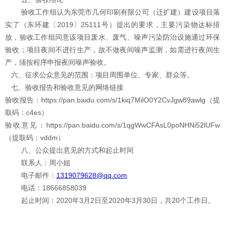
验收工作组认为东莞市几何印刷有限公司（迁扩建）建设项目落
实了（东环建〔
2019
〕
25111
号）提出的要求，主要污染物达标排
放，验收工作组同意该项目废水、废气、噪声污染防治设施通过环保
验收；项目夜间不进行生产，故不做夜间噪声监测，如需进行夜间生
产，须按程序申报夜间噪声验收
。
六、
征求公众意见的范围：项目周围单位、专家、群众等。
七
、
验收报告和验收意见
的网络链接
验收报告：
https://pan.baidu.com/s/1kiq7MilO0Y2CvJgw89awlg
（提
取码
：c4es
）
验收意见：
https://pan.baidu.com/s/1qgWwCFAsL0poNHNi52lUFw
（提取码
：vddm
）
八、
公众提出意见的方式和起止时间
联系人：
周
小姐
电子邮件：
1319079628
@qq.com
电话：
18666858039
起止
时间：
2020
年
3
月
2
日至
2020
年
3
月
30
日，共
20
个工作日。