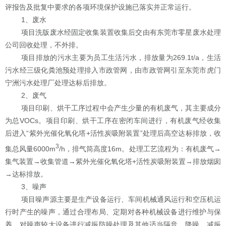
评报告及批复中要求的各项环境保护设施已落实并正常运行。
1
、废水
项目洗版废水经固定收集装置收集后交由有东莞市零星废水处理
公司回收处理，不外排。
项目排放的污水主要为员工生活污水，排放量为
269.1t/a
，生活
污水经三级化粪池预处理排入市政管网，由市政管网引至东莞市虎门
宁洲污水处理厂处理达标后排放。
2
、废气
项目印刷、烘干工序过程中会产生少量的有机废气，其主要成分
为
总VOCs
。项目印刷、烘干工序在密闭车间进行，有机废气经收集
后进入
“
紫外光催化氧化塔
+
活性炭吸附装置
”
处理后高空达标排放，收
3
集总风量
6000m
/h
，排气筒高度
1
6m
。处理工艺流程为：有机废气
→
集气装置
→
收集管道
→
紫外光催化氧化塔
+
活性炭吸附装置
→
排放烟囱
→
达标排放。
3
、噪声
项目噪声源主要是生产设备运行、车间机械通风运行和空压机运
行时产生的噪声，通过合理布局、定期对各种机械设备进行维护与保
养、对噪声较大设备进行减振防噪处理及其他适当隔音、降噪、减振