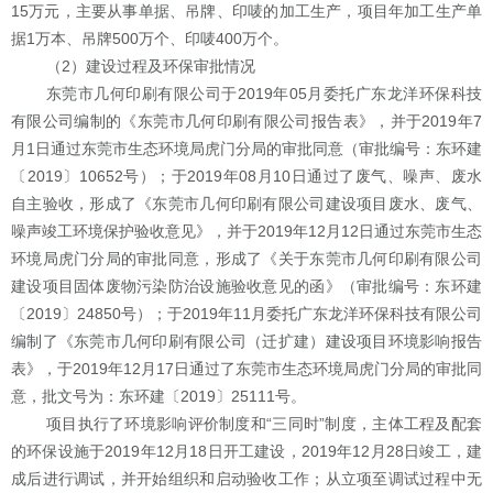
15
万元，主要从事单据、吊牌、印唛的加工生产，项目年加工生产单
据
1
万本、吊牌
500
万个、印唛
400
万个。
（
2
）建设过程及环保审批情况
东莞市几何印刷有限公司于
2019
年
05
月委托广东龙洋环保科技
有限公司编制的《东莞市几何印刷有限公司报告表》，并于
2019
年
7
月
1
日通过东莞市生态环境局虎门分局的审批同意（审批编号：东环建
〔
2019
〕
10652
号）；于
2019
年
08
月
10
日通过了废气、噪声、废水
自主验收，形成了《东莞市几何印刷有限公司建设项目废水、废气、
噪声竣工环境保护验收意见》，并于
2019
年
12
月
12
日通过东莞市生态
环境局虎门分局的审批同意，形成了《关于东莞市几何印刷有限公司
建设项目固体废物污染防治设施验收意见的函》（审批编号：东环建
〔
2019
〕
24850
号）；于
2019
年
11
月委托广东龙洋环保科技有限公司
编制了《东莞市几何印刷有限公司（迁扩建）建设项目环境影响报告
表》，于
2019
年
12
月
17
日通过了东莞市生态环境局虎门分局的审批同
意，批文号为：东环建〔
2019
〕
25111
号。
项目执行了环境影响评价制度和
“三同时”制度，主体工程及配套
的环保设施于
2019
年
12
月
18
日开工建设，
2019
年
12
月
28
日竣工，建
成后进行调试，并开始组织和启动验收工作；从立项至调试过程中无