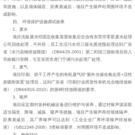
等措施，以及墙体隔音、距离衰减后，项目产生噪声对周围环境不造
成影响。
四、
环境保护设施调试效果
1
、废水
项目洗版废水经固定收集装置收集后交由有东莞市零星废水处理
公司回收处理，不外排；员工生活污水经三级化粪池预处理达到广东
省《水污染物排放限值》（
DB44/26-2001
）第二时段三级标准后排入
市政截污管网，引至东莞市虎门宁洲污水处理厂处理。
2
、废气
项目印刷、烘干工序产生的有机废气经
“
紫外光催化氧化塔
+
活性
炭吸附装置
”
处理后，达到广东省《印刷行业挥发性有机化合物排放标
准》（
DB44/815-2010
）的第
Ⅱ
时排放限值的要求。
3
、噪声
项目应定期对各种机械设备进行维护与保养，通过对噪声源采取
适当隔音、降噪、减振、吸声等措施，项目产生噪声再经墙体隔声、
距离衰减后，其厂界噪声可以达到《工业企业厂界环境噪声排放标
准》（
GB12348-2008
）
3
类标准要求，对周围环境不造成影响。
五、验收结论