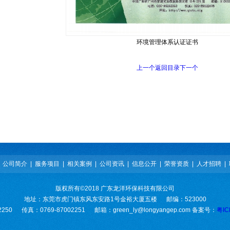
环境管理体系认证证书
上一个
返回目录
下一个
|
公司简介
|
服务项目
|
相关案例
|
公司资讯
|
信息公开
|
荣誉资质
|
人才招聘
|
版权所有©2018 广东龙洋环保科技有限公司
地址：东莞市虎门镇东风东安路1号金裕大厦五楼 邮编：523000
2250 传真：0769-87002251 邮箱：green_ly@longyangep.com 备案号：
粤IC